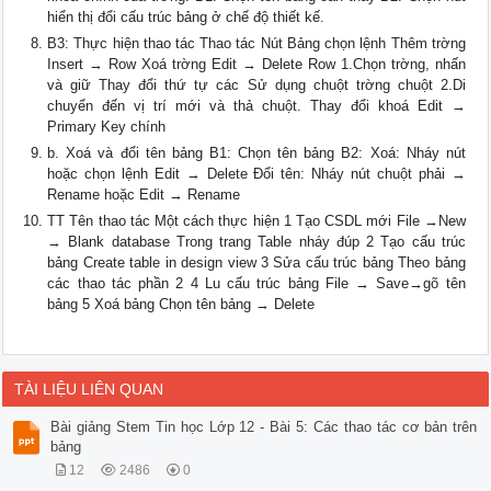
hiển thị đổi cấu trúc bảng ở chế độ thiết kế.
B3: Thực hiện thao tác Thao tác Nút Bảng chọn lệnh Thêm trờng
Insert → Row Xoá trờng Edit → Delete Row 1.Chọn trờng, nhấn
và giữ Thay đổi thứ tự các Sử dụng chuột trờng chuột 2.Di
chuyển đến vị trí mới và thả chuột. Thay đổi khoá Edit →
Primary Key chính
b. Xoá và đổi tên bảng B1: Chọn tên bảng B2: Xoá: Nháy nút
hoặc chọn lệnh Edit → Delete Đổi tên: Nháy nút chuột phải →
Rename hoặc Edit → Rename
TT Tên thao tác Một cách thực hiện 1 Tạo CSDL mới File →New
→ Blank database Trong trang Table nháy đúp 2 Tạo cấu trúc
bảng Create table in design view 3 Sửa cấu trúc bảng Theo bảng
các thao tác phần 2 4 Lu cấu trúc bảng File → Save→gõ tên
bảng 5 Xoá bảng Chọn tên bảng → Delete
TÀI LIỆU LIÊN QUAN
Bài giảng Stem Tin học Lớp 12 - Bài 5: Các thao tác cơ bản trên
bảng
12
2486
0