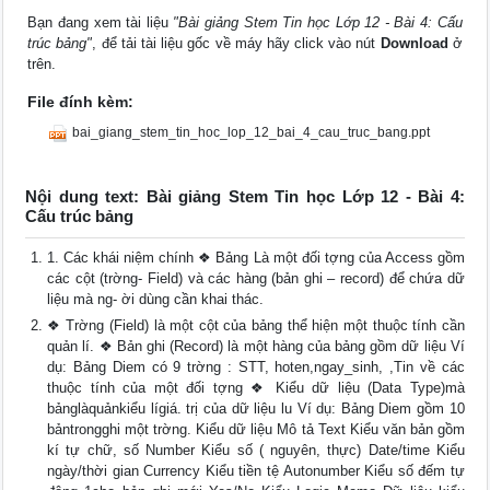
Bạn đang xem tài liệu
"Bài giảng Stem Tin học Lớp 12 - Bài 4: Cấu
trúc bảng"
, để tải tài liệu gốc về máy hãy click vào nút
Download
ở
trên.
File đính kèm:
bai_giang_stem_tin_hoc_lop_12_bai_4_cau_truc_bang.ppt
Nội dung text: Bài giảng Stem Tin học Lớp 12 - Bài 4:
Cấu trúc bảng
1. Các khái niệm chính ❖ Bảng Là một đối tợng của Access gồm
các cột (trờng- Field) và các hàng (bản ghi – record) để chứa dữ
liệu mà ng- ời dùng cần khai thác.
❖ Trờng (Field) là một cột của bảng thể hiện một thuộc tính cần
quản lí. ❖ Bản ghi (Record) là một hàng của bảng gồm dữ liệu Ví
dụ: Bảng Diem có 9 trờng : STT, hoten,ngay_sinh, ,Tin về các
thuộc tính của một đối tợng ❖ Kiểu dữ liệu (Data Type)mà
bảnglàquảnkiểu lígiá. trị của dữ liệu lu Ví dụ: Bảng Diem gồm 10
bảntrongghi một trờng. Kiểu dữ liệu Mô tả Text Kiểu văn bản gồm
kí tự chữ, số Number Kiểu số ( nguyên, thực) Date/time Kiểu
ngày/thời gian Currency Kiểu tiền tệ Autonumber Kiểu số đếm tự