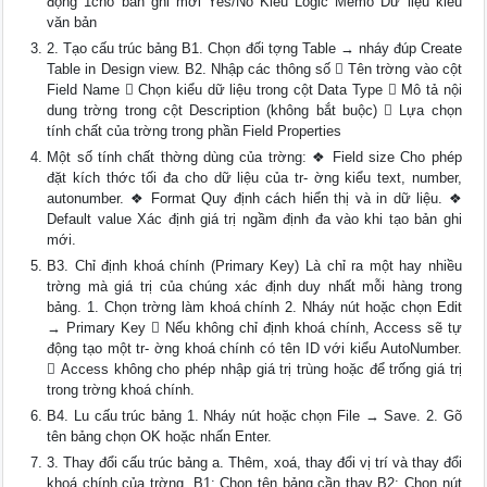
động 1cho bản ghi mới Yes/No Kiểu Logic Memo Dữ liệu kiểu
văn bản
2. Tạo cấu trúc bảng B1. Chọn đối tợng Table → nháy đúp Create
Table in Design view. B2. Nhập các thông số  Tên trờng vào cột
Field Name  Chọn kiểu dữ liệu trong cột Data Type  Mô tả nội
dung trờng trong cột Description (không bắt buộc)  Lựa chọn
tính chất của trờng trong phần Field Properties
Một số tính chất thờng dùng của trờng: ❖ Field size Cho phép
đặt kích thớc tối đa cho dữ liệu của tr- ờng kiểu text, number,
autonumber. ❖ Format Quy định cách hiển thị và in dữ liệu. ❖
Default value Xác định giá trị ngầm định đa vào khi tạo bản ghi
mới.
B3. Chỉ định khoá chính (Primary Key) Là chỉ ra một hay nhiều
trờng mà giá trị của chúng xác định duy nhất mỗi hàng trong
bảng. 1. Chọn trờng làm khoá chính 2. Nháy nút hoặc chọn Edit
→ Primary Key  Nếu không chỉ định khoá chính, Access sẽ tự
động tạo một tr- ờng khoá chính có tên ID với kiểu AutoNumber.
 Access không cho phép nhập giá trị trùng hoặc để trống giá trị
trong trờng khoá chính.
B4. Lu cấu trúc bảng 1. Nháy nút hoặc chọn File → Save. 2. Gõ
tên bảng chọn OK hoặc nhấn Enter.
3. Thay đổi cấu trúc bảng a. Thêm, xoá, thay đổi vị trí và thay đổi
khoá chính của trờng. B1: Chọn tên bảng cần thay B2: Chọn nút