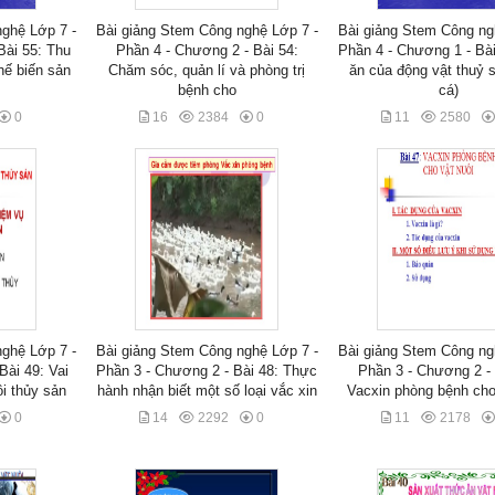
ghệ Lớp 7 -
Bài giảng Stem Công nghệ Lớp 7 -
Bài giảng Stem Công ng
Bài 55: Thu
Phần 4 - Chương 2 - Bài 54:
Phần 4 - Chương 1 - Bà
hế biến sản
Chăm sóc, quản lí và phòng trị
ăn của động vật thuỷ 
bệnh cho
cá)
0
16
2384
0
11
2580
ghệ Lớp 7 -
Bài giảng Stem Công nghệ Lớp 7 -
Bài giảng Stem Công ng
Bài 49: Vai
Phần 3 - Chương 2 - Bài 48: Thực
Phần 3 - Chương 2 - 
ôi thủy sản
hành nhận biết một số loại vắc xin
Vacxin phòng bệnh cho
0
14
2292
0
11
2178