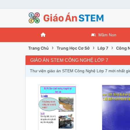
Mầm Non
›
›
›
Trang Chủ
Trung Học Cơ Sở
Lớp 7
Công N
GIÁO ÁN STEM CÔNG NGHỆ LỚP 7
Thư viện giáo án STEM Công Nghệ Lớp 7 mới nhất giúp