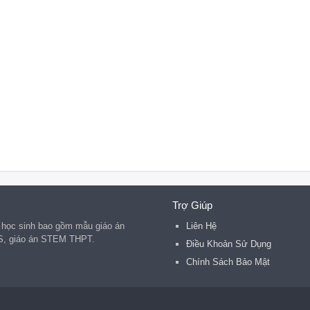
Trợ Giúp
 học sinh bao gồm mẫu giáo án
Liên Hệ
S, giáo án STEM THPT.
Điều Khoản Sử Dụng
Chính Sách Bảo Mật