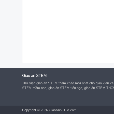
Giáo án STEM
Thư viện giáo án STEM tham khảo mới nhất cho giáo viên và
STEM mầm non, giáo án STEM tiểu học, giáo án STEM THC
Copyright © 2026 GiaoAnSTEM.com