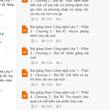
hệ Lớp 7 -
3 - Chương 2 - Bài 48: Thực hành nhận
i 34: Nhân
biết một số loại vắc xin phòng bệnh cho
gia cầm và phương pháp sử dụng vắc
xin niu cat xơn cho gà
0
14
2292
0
Bài giảng Stem Công nghệ Lớp 7 - Phần
3 - Chương 2 - Bài 47: Vacxin phòng
bệnh cho vật nuôi
11
2178
0
Bài giảng Stem Công nghệ Lớp 7 - Phần
3 - Chương 1 - Bài 34: Nhân giống vật
nuôi
20
2136
0
Bài giảng Stem Công nghệ Lớp 7 - Phần
hệ Lớp 7 -
3 - Chương 1 - Bài 39: Chế biến và dự
i 30: Vai
trữ thức ăn cho vật nuôi
riển chăn
16
2082
0
0
Bài giảng Stem Công nghệ Lớp 7 - Phần
4 - Chương 2 - Bài 55: Thu hoạch, bảo
quản và chế biến sản phẩm thủy sản
17
2082
0