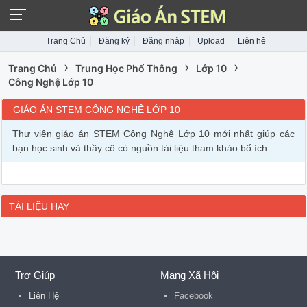
Trang Chủ
Đăng ký
Đăng nhập
Upload
Liên hệ
›
›
›
Trang Chủ
Trung Học Phổ Thông
Lớp 10
Công Nghệ Lớp 10
GIÁO ÁN STEM CÔNG NGHỆ LỚP 10
Thư viện giáo án STEM Công Nghệ Lớp 10 mới nhất giúp các
bạn học sinh và thầy cô có nguồn tài liệu tham khảo bổ ích.
TÀI LIỆU HAY
Trợ Giúp
Mạng Xã Hội
Liên Hệ
Facebook