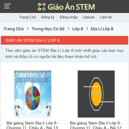
Trang Chủ
Đăng ký
Đăng nhập
Upload
Liên hệ
›
›
›
Trang Chủ
Trung Học Cơ Sở
Lớp 8
Địa Lí Lớp 8
GIÁO ÁN STEM ĐỊA LÍ LỚP 8
Thư viện giáo án STEM Địa Lí Lớp 8 mới nhất giúp các bạn học
sinh và thầy cô có nguồn tài liệu tham khảo bổ ích.
Bài giảng Stem Địa lí Lớp 8 -
Bài giảng Stem Địa lí Lớp 8 -
Chương 11: Châu Á - Bài 13:
Chương 11: Châu Á - Bài 12: