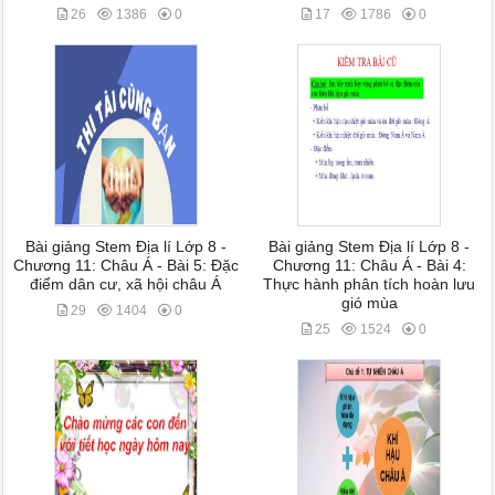
26
1386
0
17
1786
0
Bài giảng Stem Địa lí Lớp 8 -
Bài giảng Stem Địa lí Lớp 8 -
Chương 11: Châu Á - Bài 5: Đặc
Chương 11: Châu Á - Bài 4:
điểm dân cư, xã hội châu Á
Thực hành phân tích hoàn lưu
gió mùa
29
1404
0
25
1524
0