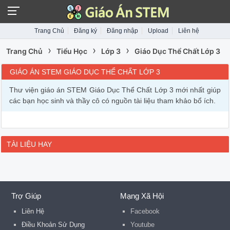
Trang Chủ
Đăng ký
Đăng nhập
Upload
Liên hệ
›
›
›
Trang Chủ
Tiểu Học
Lớp 3
Giáo Dục Thể Chất Lớp 3
GIÁO ÁN STEM GIÁO DỤC THỂ CHẤT LỚP 3
Thư viện giáo án STEM Giáo Dục Thể Chất Lớp 3 mới nhất giúp
các bạn học sinh và thầy cô có nguồn tài liệu tham khảo bổ ích.
TÀI LIỆU HAY
Trợ Giúp
Mạng Xã Hội
Liên Hệ
Facebook
Điều Khoản Sử Dụng
Youtube