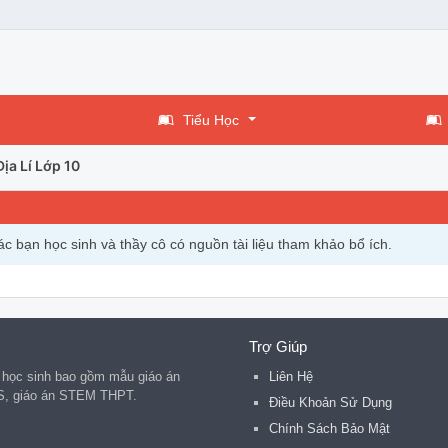
Tiểu Học
Địa Lí Lớp 10
c bạn học sinh và thầy cô có nguồn tài liệu tham khảo bổ ích.
Trợ Giúp
 học sinh bao gồm mẫu giáo án
Liên Hệ
S, giáo án STEM THPT.
Điều Khoản Sử Dụng
Chính Sách Bảo Mật