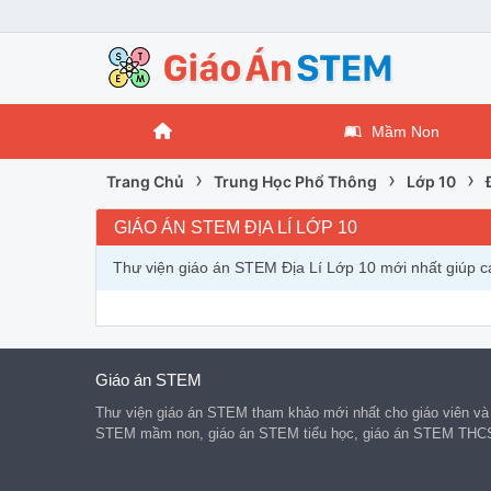
Mầm Non
›
›
›
Trang Chủ
Trung Học Phổ Thông
Lớp 10
GIÁO ÁN STEM ĐỊA LÍ LỚP 10
Thư viện giáo án STEM Địa Lí Lớp 10 mới nhất giúp cá
Giáo án STEM
Thư viện giáo án STEM tham khảo mới nhất cho giáo viên và
STEM mầm non, giáo án STEM tiểu học, giáo án STEM THC