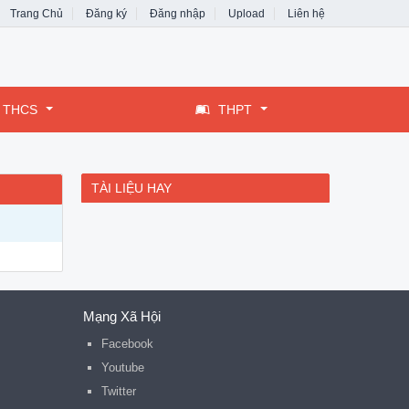
Trang Chủ
Đăng ký
Đăng nhập
Upload
Liên hệ
THCS
THPT
TÀI LIỆU HAY
Mạng Xã Hội
Facebook
Youtube
Twitter